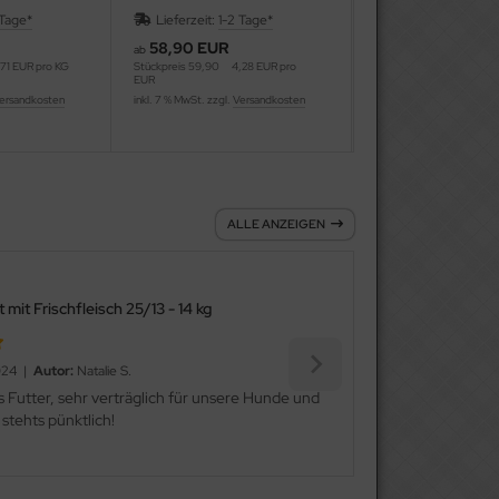
 Tage*
Lieferzeit:
1-2 Tage*
Lieferzeit:
1-2 Ta
58,90 EUR
68,99 EUR
ab
6,00 EUR pro KG
,71 EUR pro KG
Stückpreis
59,90
4,28 EUR pro
EUR
inkl. 7 % MwSt. zzgl.
Vers
ersandkosten
inkl. 7 % MwSt. zzgl.
Versandkosten
ALLE ANZEIGEN
 mit Frischfleisch 25/13 - 14 kg
024 |
Autor:
Natalie S.
s Futter, sehr verträglich für unsere Hunde und
 stehts pünktlich!