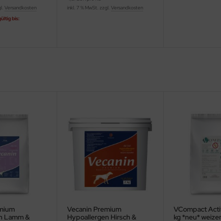
gl.
Versandkosten
inkl. 7 % MwSt. zzgl.
Versandkosten
ltig bis:
emium
Vecanin Premium
VCompact Activ
en Lamm &
Hypoallergen Hirsch &
kg *neu* weize