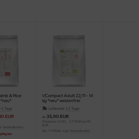
amb & Rice
VCompact Adult 22/11 - 14
 *neu*
kg *neu* weizenfrei
1-2 Tage
Lieferzeit:
1-2 Tage
10 EUR
35,90 EUR
ab
Stückpreis
37,90
2,71 EUR pro KG
EUR
gl.
Versandkosten
inkl. 7 % MwSt. zzgl.
Versandkosten
ltig bis: