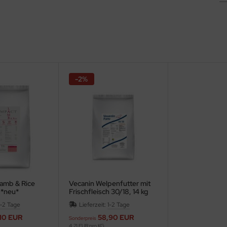
-2%
amb & Rice
Vecanin Welpenfutter mit
 *neu*
Frischfleisch 30/18, 14 kg
1-2 Tage
Lieferzeit:
1-2 Tage
10 EUR
58,90 EUR
Sonderpreis
4,21 EUR pro KG