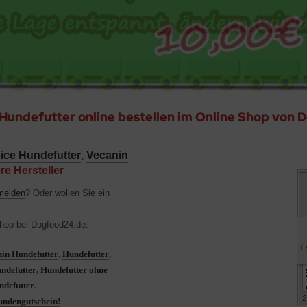
Hundefutter online bestellen im Online Shop von
ice Hundefutter
,
Vecanin
re Hersteller
melden
? Oder wollen Sie ein
n?
Shop bei Dogfood24.de.
in Hundefutter
,
Hundefutter
,
undefutter
,
Hundefutter ohne
ndefutter
.
ndengutschein!