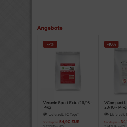
Angebote
-7%
-10%
Vecanin Sport Extra 26/16 -
VCompact L
14kg
23/10 - 14 kg
weizenfrei
Lieferzeit:
1-2 Tage*
Lieferzeit:
54,90 EUR
34,
Sonderpreis
Sonderpreis
3,92 EUR pro KG
2,44 EUR pro KG