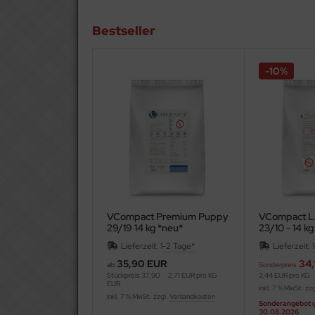
Bestseller
-10%
VCompact Premium Puppy
VCompact L
29/19 14 kg *neu*
23/10 - 14 kg
weizenfrei
weizenfrei
Lieferzeit:
1-2 Tage*
Lieferzeit:
35,90 EUR
34,
ab
Sonderpreis
Stückpreis
37,90
2,71 EUR pro KG
2,44 EUR pro KG
EUR
inkl. 7 % MwSt. zz
inkl. 7 % MwSt. zzgl.
Versandkosten
Sonderangebot gü
30.08.2026