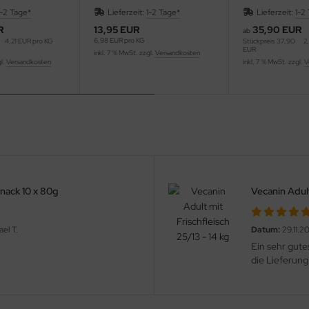
14 - 14 kg
Kartoffel 22/12 - 2 kg
1-2 Tage*
Lieferzeit:
1-2 Tage*
Lieferzeit:
1-2
R
13,95 EUR
35,90 EUR
ab
6,98 EUR pro KG
4,21 EUR pro KG
Stückpreis
37,90
2
EUR
inkl. 7 % MwSt. zzgl.
Versandkosten
gl.
Versandkosten
inkl. 7 % MwSt. zzgl.
V
Snack 10 x 80g
Vecanin Adult
el T.
Datum:
29.11.2
Ein sehr gute
die Lieferung