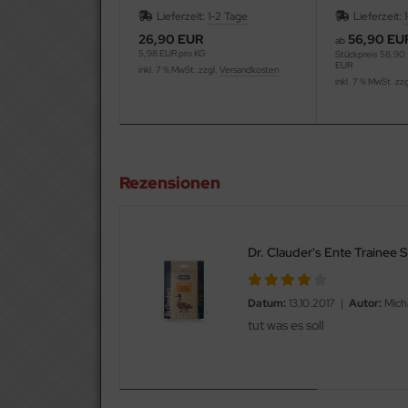
Kartoffel 24/
Lieferzeit:
1-2 Tage
Lieferzeit:
26,90 EUR
56,90 EU
ab
5,98 EUR pro KG
Stückpreis
58,90
EUR
inkl. 7 % MwSt. zzgl.
Versandkosten
inkl. 7 % MwSt. zz
Rezensionen
Dr. Clauder's Ente Trainee 
Datum:
13.10.2017 |
Autor:
Micha
tut was es soll