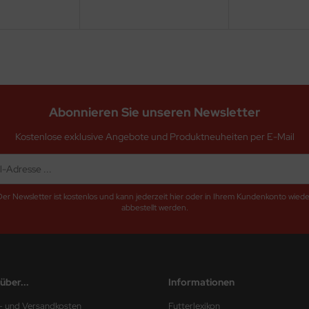
Abonnieren Sie unseren Newsletter
Kostenlose exklusive Angebote und Produktneuheiten per E-Mail
Der Newsletter ist kostenlos und kann jederzeit hier oder in Ihrem Kundenkonto wiede
abbestellt werden.
über...
Informationen
r- und Versandkosten
Futterlexikon