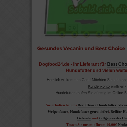
vom
ppy Dog
ristopherus
peto
gfood24
sera Bavaro
eenhound
sera Dog Super Premium
Gesundes Vecanin und Best Choice 
ppy Dog
canin
Dogfood24.de - Ihr Lieferant für
Best Cho
sera
nner
Hundefutter und vielen weite
canin
Herzlich willkommen
Gast!
Möchten Sie sich
an
Kundenkonto
eröffne
ompact
Hundefutter kaufen Sie günstig im Online 
llmers
Sie erhalten bei uns
Best Choice Hundefutter
,
Vecan
Welpenfutter
,
Hundefutter getreidefrei
,
Bellfor H
NNER PLUS
Getreide
und
kaltgepresstes Hu
Testen Sie uns mit Ihrem 10,00€
Neuku