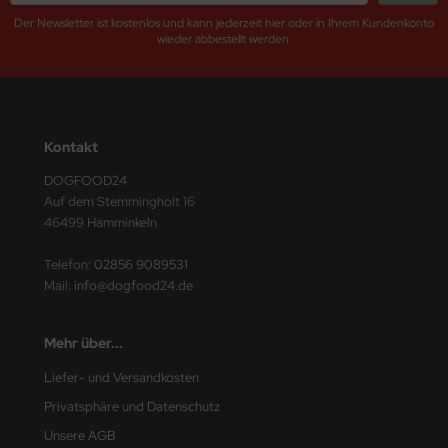
Der Newsletter ist kostenlos und kann jederzeit hier oder in Ihrem Kundenkonto
wieder abbestellt werden.
Kontakt
DOGFOOD24
Auf dem Stemmingholt 16
46499 Hamminkeln
Telefon:
02856 9089531
Mail:
info@dogfood24.de
Mehr über...
Liefer- und Versandkosten
Privatsphäre und Datenschutz
Unsere AGB