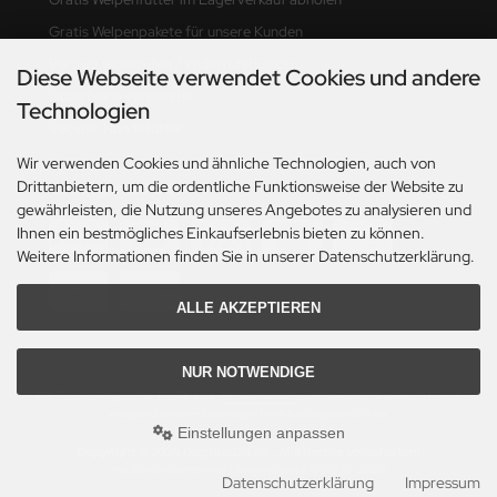
Gratis Welpenpakete für unsere Kunden
Vertrag widerrufen / Widerrufsbutton
Diese Webseite verwendet Cookies und andere
Gutscheine verwenden
Technologien
Vecanin Hundefutter
Wir verwenden Cookies und ähnliche Technologien, auch von
Drittanbietern, um die ordentliche Funktionsweise der Website zu
Zahlungsmethoden
gewährleisten, die Nutzung unseres Angebotes zu analysieren und
Ihnen ein bestmögliches Einkaufserlebnis bieten zu können.
Weitere Informationen finden Sie in unserer Datenschutzerklärung.
ALLE AKZEPTIEREN
NUR NOTWENDIGE
Alle Preise inkl. gesetzl. MwSt. zzgl.
Versandkosten
. Die durchgestrichenen Preise
entsprechen dem bisherigen Preis bei Dogfood24.de.
Einstellungen anpassen
Copyright © 2026 Dogfood24.de - Alle Rechte vorbehalten!
mod
ified eCommerce Shopsoftware © 2009-2026
Datenschutzerklärung
Impressum