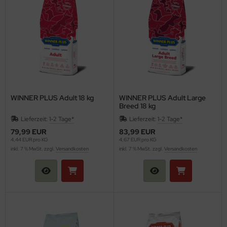
vom
ristopherus
gfood24
eenhound
ppy Dog
WINNER PLUS Adult 18 kg
WINNER PLUS Adult Large
Breed 18 kg
sera
Lieferzeit:
1-2 Tage*
Lieferzeit:
1-2 Tage*
79,99 EUR
83,99 EUR
canin
4,44 EUR pro KG
4,67 EUR pro KG
inkl. 7 % MwSt. zzgl.
Versandkosten
inkl. 7 % MwSt. zzgl.
Versandkosten
ompact
llmers
NNER PLUS